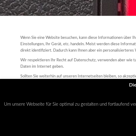
Wenn Sie eine Website besuchen, kann diese Informationen über Ihr
Einstellungen, Ihr Gerät, etc. handeln. Meist werden diese Infor
direkt identifiziert. Dadurch kann Ihnen aber ein personalisierter
Wir respektieren Ihr Recht auf Datenschutz, verwenden aber wie t
Daten im Internet geben.
Sollten Sie weiterhin auf unseren Internetseiten bleiben, so akzep
Die
Anderenfalls verlassen Sie bitte umgehen unsere Internetpräsenz!
Um unsere Webseite für Sie optimal zu gestalten und fortlaufend 
Dein aktueller Status: Keine Einwilligung erteilt.
Verwalte deine Ein
© Copyright - NO-SPEED-LIMIT -
Enfold Theme by Kriesi