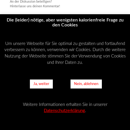
An der Diskussion beteiligen?
Hinterlasse uns deinen Kommentar!
Du musst
angemeldet
sein, um einen Kommentar abzugeben.
Die (leider) nötige, aber wenigsten kalorienfreie Frage zu
den Cookies
Um unsere Webseite für Sie optimal zu gestalten und fortlaufend
© Copyright - NO-SPEED-LIMIT -
Enfold Theme by Kriesi
verbessern zu können, verwenden wir Cookies. Durch die weitere
AGB
Datenschutzerklärung
Cookies
Impressum
Nutzung der Webseite stimmen Sie der Verwendung von Cookies
und Ihrer Daten zu.
Ja, weiter
Nein, ablehnen
Weitere Informationen erhalten Sie in unserer
Datenschutzerklärung
.