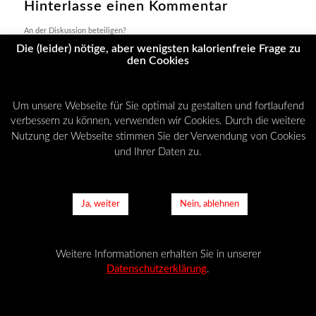
Hinterlasse einen Kommentar
An der Diskussion beteiligen?
Hinterlasse uns deinen Kommentar!
Die (leider) nötige, aber wenigsten kalorienfreie Frage zu
den Cookies
Du musst
angemeldet
sein, um einen Kommentar abzugeben.
Um unsere Webseite für Sie optimal zu gestalten und fortlaufend
verbessern zu können, verwenden wir Cookies. Durch die weitere
Nutzung der Webseite stimmen Sie der Verwendung von Cookies
© Copyright - NO-SPEED-LIMIT -
Enfold Theme by Kriesi
und Ihrer Daten zu.
AGB
Datenschutzerklärung
Cookies
Impressum
Ja, weiter
Nein, ablehnen
Weitere Informationen erhalten Sie in unserer
Datenschutzerklärung
.