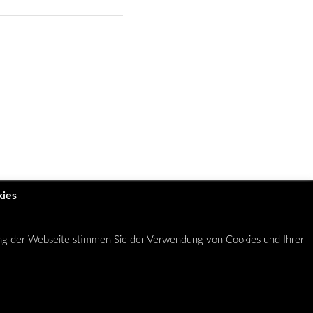
kies
AGB
Datenschutzerklärung
Cookies
Impressum
ung der Webseite stimmen Sie der Verwendung von Cookies und Ihrer