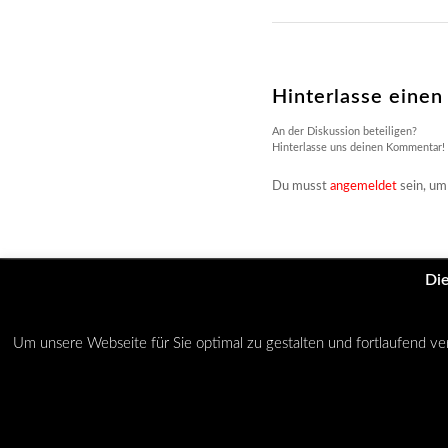
Hinterlasse eine
An der Diskussion beteiligen?
Hinterlasse uns deinen Kommentar!
Du musst
angemeldet
sein, um
Die
© Copyright - NO-SPEED-LIMIT -
Enfold Theme by Kriesi
Um unsere Webseite für Sie optimal zu gestalten und fortlaufend 