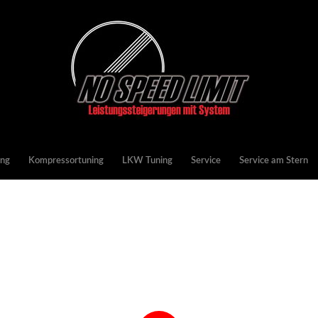
ing
Kompressortuning
LKW Tuning
Service
Service am Stern