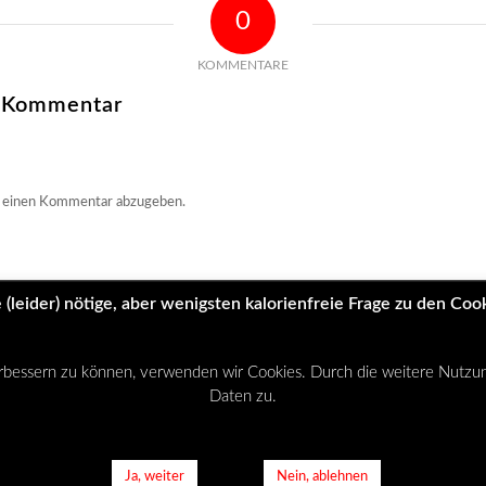
0
KOMMENTARE
n Kommentar
 einen Kommentar abzugeben.
 (leider) nötige, aber wenigsten kalorienfreie Frage zu den Coo
verbessern zu können, verwenden wir Cookies. Durch die weitere Nutz
Daten zu.
Ja, weiter
Nein, ablehnen