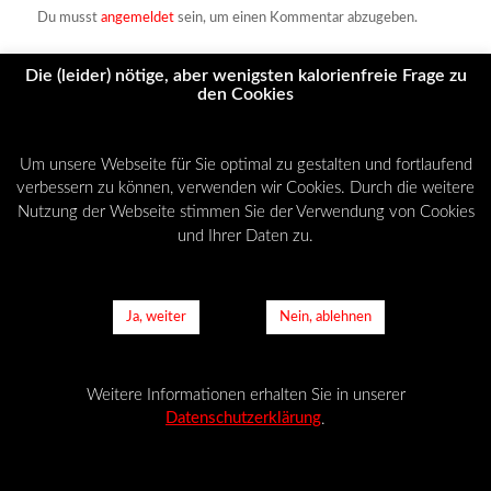
Du musst
angemeldet
sein, um einen Kommentar abzugeben.
Die (leider) nötige, aber wenigsten kalorienfreie Frage zu
den Cookies
© Copyright - NO-SPEED-LIMIT -
Enfold Theme by Kriesi
AGB
Datenschutzerklärung
Cookies
Impressum
Um unsere Webseite für Sie optimal zu gestalten und fortlaufend
verbessern zu können, verwenden wir Cookies. Durch die weitere
Nutzung der Webseite stimmen Sie der Verwendung von Cookies
und Ihrer Daten zu.
Ja, weiter
Nein, ablehnen
Weitere Informationen erhalten Sie in unserer
Datenschutzerklärung
.